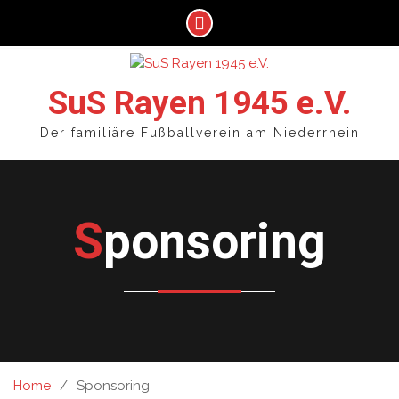
Skip
to
SuS Rayen 1945 e.V.
content
Der familiäre Fußballverein am Niederrhein
Sponsoring
Home
Sponsoring