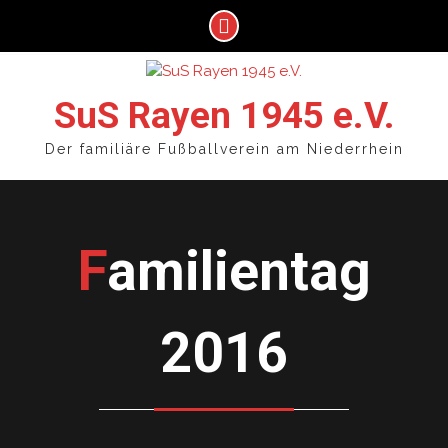
Skip
to
SuS Rayen 1945 e.V.
content
Der familiäre Fußballverein am Niederrhein
Familientag
2016