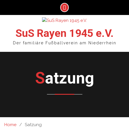
Skip
to
SuS Rayen 1945 e.V.
content
Der familiäre Fußballverein am Niederrhein
Satzung
Home
Satzung